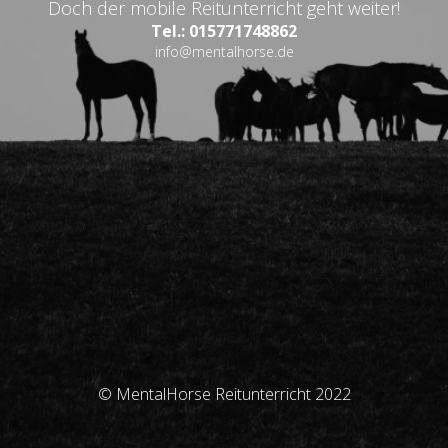
Doch der mobile Reitunterricht geht weiter!
Tel.: 015771748862
info@mentalhorse.de
© MentalHorse Reitunterricht 2022